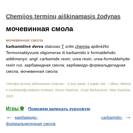
Chemijos terminų aiškinamasis žodynas
мочевинная смола
мочевинная смола
karbamidinė
derva
statusas
T
sritis
chemija
apibrėžtis
Termoreaktyvusis oligomeras iš karbamido ir formaldehido.
atitikmenys
:
angl.
carbamide resin; urea resin; urea-formaldehyde
resin
rus.
карбамидная смола; карбамидо-формальдегидная
смола; мочевинная смола
Chemijos terminų aiškinamasis žodynas – 2-asis patais. ir papild. leid. – Vilnius: Mokslo
ir enciklopedijų leidybos institutas
.
Kazys Daukšas, Jurgis Barkauskas, Vitas Daukšas
.
2003
.
Игры ⚽
Поможем написать курсовую
карбамидо-
carbamido-
формальдегидная смола