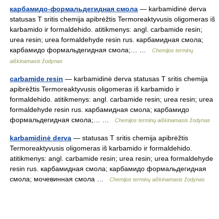
карбамидо-формальдегидная смола
— karbamidinė derva
statusas T sritis chemija apibrėžtis Termoreaktyvusis oligomeras iš
karbamido ir formaldehido. atitikmenys: angl. carbamide resin;
urea resin; urea formaldehyde resin rus. карбамидная смола;
карбамидо формальдегидная смола;… …
Chemijos terminų
aiškinamasis žodynas
carbamide resin
— karbamidinė derva statusas T sritis chemija
apibrėžtis Termoreaktyvusis oligomeras iš karbamido ir
formaldehido. atitikmenys: angl. carbamide resin; urea resin; urea
formaldehyde resin rus. карбамидная смола; карбамидо
формальдегидная смола;… …
Chemijos terminų aiškinamasis žodynas
karbamidinė derva
— statusas T sritis chemija apibrėžtis
Termoreaktyvusis oligomeras iš karbamido ir formaldehido.
atitikmenys: angl. carbamide resin; urea resin; urea formaldehyde
resin rus. карбамидная смола; карбамидо формальдегидная
смола; мочевинная смола …
Chemijos terminų aiškinamasis žodynas