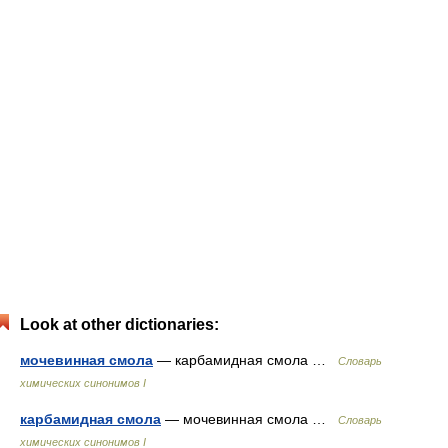
Look at other dictionaries:
мочевинная смола
— карбамидная смола …
Cловарь
химических синонимов I
карбамидная смола
— мочевинная смола …
Cловарь
химических синонимов I