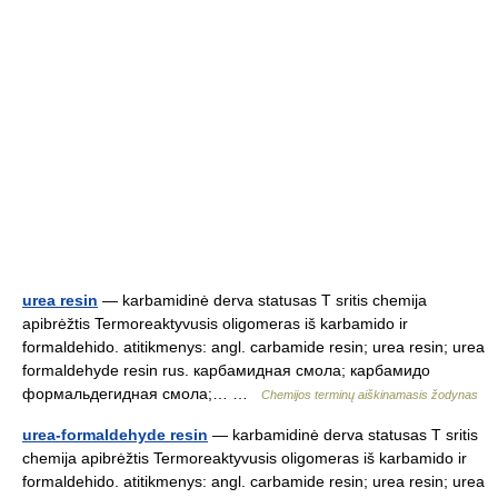
urea resin
— karbamidinė derva statusas T sritis chemija
apibrėžtis Termoreaktyvusis oligomeras iš karbamido ir
formaldehido. atitikmenys: angl. carbamide resin; urea resin; urea
formaldehyde resin rus. карбамидная смола; карбамидо
формальдегидная смола;… …
Chemijos terminų aiškinamasis žodynas
urea-formaldehyde resin
— karbamidinė derva statusas T sritis
chemija apibrėžtis Termoreaktyvusis oligomeras iš karbamido ir
formaldehido. atitikmenys: angl. carbamide resin; urea resin; urea