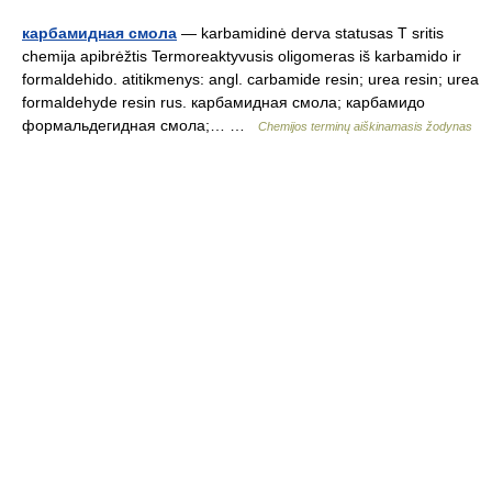
карбамидная смола
— karbamidinė derva statusas T sritis
chemija apibrėžtis Termoreaktyvusis oligomeras iš karbamido ir
formaldehido. atitikmenys: angl. carbamide resin; urea resin; urea
formaldehyde resin rus. карбамидная смола; карбамидо
формальдегидная смола;… …
Chemijos terminų aiškinamasis žodynas